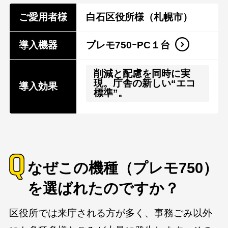
ご愛用者様
白石区役所様（札幌市）
導入機器
プレモ750ｰPC１台​
削減と配慮を同時に実
現。庁舎の新しい“エコ
導入効果
標準”。
なぜこの機種（プレモ750）
を選ばれたのですか？
区役所では来庁される方が多く、事務ごみ以外