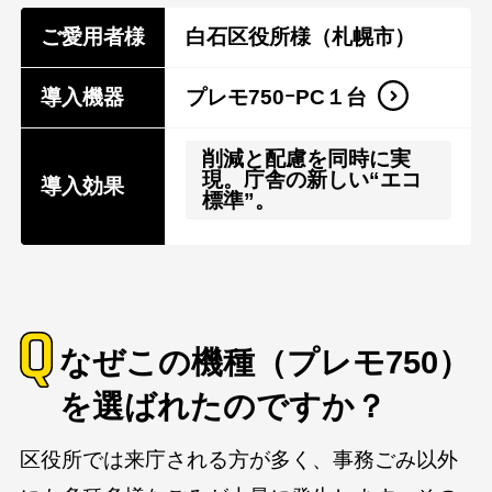
ご愛用者様
白石区役所様（札幌市）
導入機器
プレモ750ｰPC１台​
削減と配慮を同時に実
現。庁舎の新しい“エコ
導入効果
標準”。
なぜこの機種（プレモ750）
を選ばれたのですか？
区役所では来庁される方が多く、事務ごみ以外